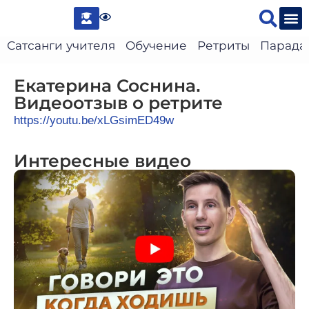
Сведени
Сатсанги учителя
Обучение
Ретриты
Парада
Екатерина Соснина.
Видеоотзыв о ретрите
https://youtu.be/xLGsimED49w
Интересные видео