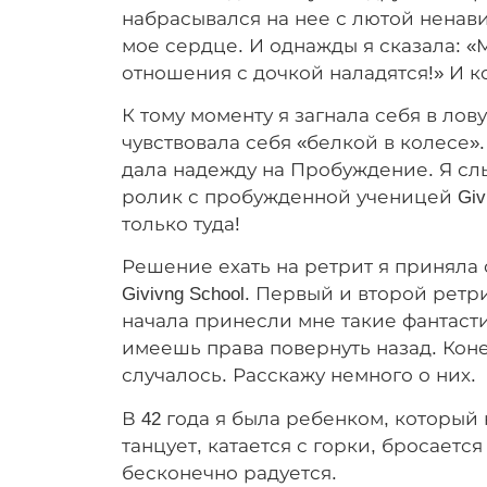
набрасывался на нее с лютой ненав
мое сердце. И однажды я сказала: «М
отношения с дочкой наладятся!» И ко
К тому моменту я загнала себя в лов
чувствовала себя «белкой в колесе».
дала надежду на Пробуждение. Я сл
ролик с пробужденной ученицей Givin
только туда!
Решение ехать на ретрит я приняла 
Givivng School. Первый и второй ретр
начала принесли мне такие фантаст
имеешь права повернуть назад. Коне
случалось. Расскажу немного о них.
В 42 года я была ребенком, который 
танцует, катается с горки, бросаетс
бесконечно радуется.