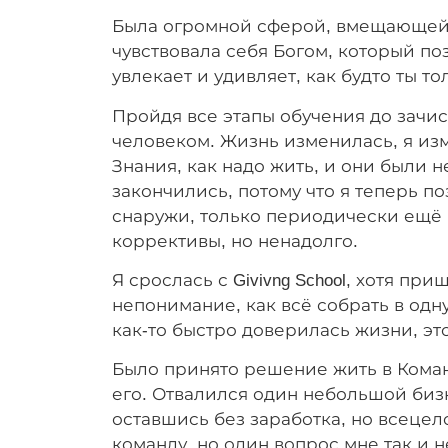
Была огромной сферой, вмещающей в 
чувствовала себя Богом, который по
увлекает и удивляет, как будто ты то
Пройдя все этапы обучения до зачис
человеком. Жизнь изменилась, я из
Знания, как надо жить, и они были н
закончились, потому что я теперь по
снаружи, только периодически ещё 
коррективы, но ненадолго.
Я срослась с Givivng School, хотя п
непонимание, как всё собрать в одну 
как-то быстро доверилась жизни, эт
Было принято решение жить в Коман
его. Отвалился один небольшой бизне
оставшись без заработка, но всецел
команду, но один вопрос мне так и н