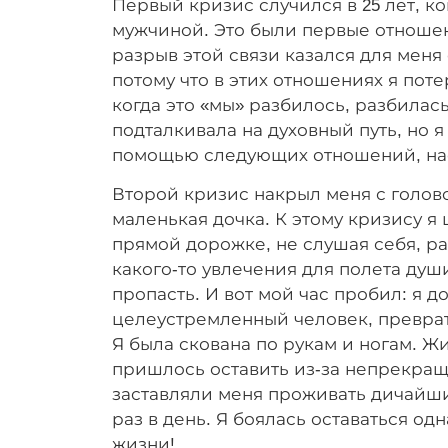
Первый кризис случился в 25 лет, к
мужчиной. Это были первые отношен
разрыв этой связи казался для меня 
потому что в этих отношениях я поте
когда это «мы» разбилось, разбилас
подталкивала на духовный путь, но я
помощью следующих отношений, нас
Второй кризис накрыл меня с головой
маленькая дочка. К этому кризису я 
прямой дорожке, не слушая себя, р
какого-то увлечения для полета душ
пропасть. И вот мой час пробил: я д
целеустремленный человек, преврати
Я была скована по рукам и ногам. Ж
пришлось оставить из-за непрекращ
заставляли меня проживать дичайши
раз в день. Я боялась оставаться од
жизни!