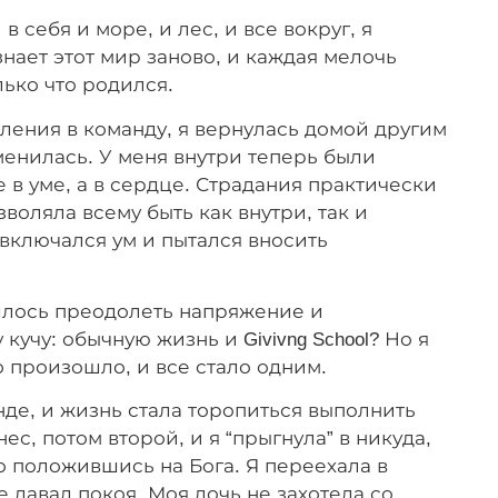
себя и море, и лес, и все вокруг, я
знает этот мир заново, и каждая мелочь
лько что родился.
ления в команду, я вернулась домой другим
менилась. У меня внутри теперь были
е в уме, а в сердце. Страдания практически
зволяла всему быть как внутри, так и
включался ум и пытался вносить
ришлось преодолеть напряжение и
кучу: обычную жизнь и Givivng School? Но я
о произошло, и все стало одним.
де, и жизнь стала торопиться выполнить
с, потом второй, и я “прыгнула” в никуда,
о положившись на Бога. Я переехала в
е давал покоя. Моя дочь не захотела со