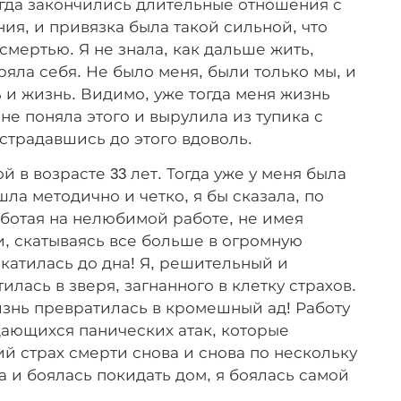
огда закончились длительные отношения с
ия, и привязка была такой сильной, что
смертью. Я не знала, как дальше жить,
ряла себя. Не было меня, были только мы, и
ь и жизнь. Видимо, уже тогда меня жизнь
 не поняла этого и вырулила из тупика с
традавшись до этого вдоволь.
 в возрасте 33 лет. Тогда уже у меня была
шла методично и четко, я бы сказала, по
аботая на нелюбимой работе, не имея
и, скатываясь все больше в огромную
окатилась до дна! Я, решительный и
лась в зверя, загнанного в клетку страхов.
изнь превратилась в кромешный ад! Работу
ающихся панических атак, которые
й страх смерти снова и снова по нескольку
на и боялась покидать дом, я боялась самой