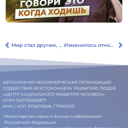
Мир стал другим, появились новые звуки, краски
Изменилось отношение к настоящему моменту. Отзыв о ретрите
АВТОНОМНАЯ НЕКОММЕРЧЕСКАЯ ОРГАНИЗАЦИЯ
СОДЕЙСТВИЯ ВСЕСТОРОННЕМУ РАЗВИТИЮ ЛЮДЕЙ
«ЦЕНТР СОЦИАЛЬНОГО РАЗВИТИЯ ЧЕЛОВЕКА»
ОГРН 1247700506877
ИНН / КПП 9719070606 / 771901001
Министерство науки и высшего образования
Российской Федерации