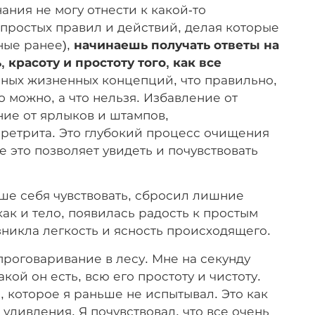
нания не могу отнести к какой-то
 простых правил и действий, делая которые
ные ранее),
начинаешь получать ответы на
 красоту и простоту того, как все
чных жизненных концепций, что правильно,
что можно, а что нельзя. Избавление от
ние от ярлыков и штампов,
 ретрита. Это глубокий процесс очищения
все это позволяет увидеть и почувствовать
чше себя чувствовать, сбросил лишние
как и тело, появилась радость к простым
зникла легкость и ясность происходящего.
проговаривание в лесу. Мне на секунду
кой он есть, всю его простоту и чистоту.
, которое я раньше не испытывал. Это как
 удивления. Я почувствовал, что все очень