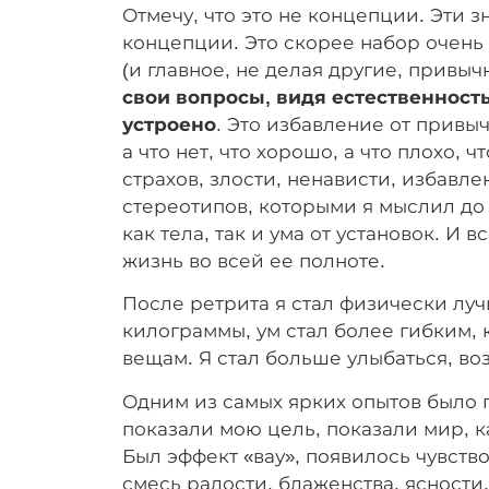
Отмечу, что это не концепции. Эти з
концепции. Это скорее набор очень
(и главное, не делая другие, привыч
свои вопросы, видя естественность,
устроено
. Это избавление от привы
а что нет, что хорошо, а что плохо, 
страхов, злости, ненависти, избавле
стереотипов, которыми я мыслил до
как тела, так и ума от установок. И 
жизнь во всей ее полноте.
После ретрита я стал физически лу
килограммы, ум стал более гибким, 
вещам. Я стал больше улыбаться, во
Одним из самых ярких опытов было 
показали мою цель, показали мир, ка
Был эффект «вау», появилось чувство
смесь радости, блаженства, ясности,