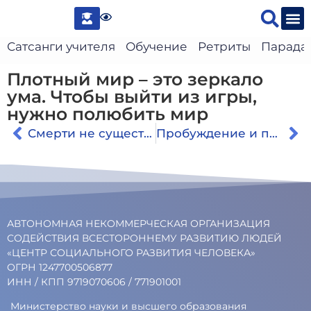
Сведени
Сатсанги учителя
Обучение
Ретриты
Парада
Плотный мир – это зеркало
ума. Чтобы выйти из игры,
нужно полюбить мир
Смерти не существует
Пробуждение и просветление — архивные сатсанги Генадия Гивина
АВТОНОМНАЯ НЕКОММЕРЧЕСКАЯ ОРГАНИЗАЦИЯ
СОДЕЙСТВИЯ ВСЕСТОРОННЕМУ РАЗВИТИЮ ЛЮДЕЙ
«ЦЕНТР СОЦИАЛЬНОГО РАЗВИТИЯ ЧЕЛОВЕКА»
ОГРН 1247700506877
ИНН / КПП 9719070606 / 771901001
Министерство науки и высшего образования