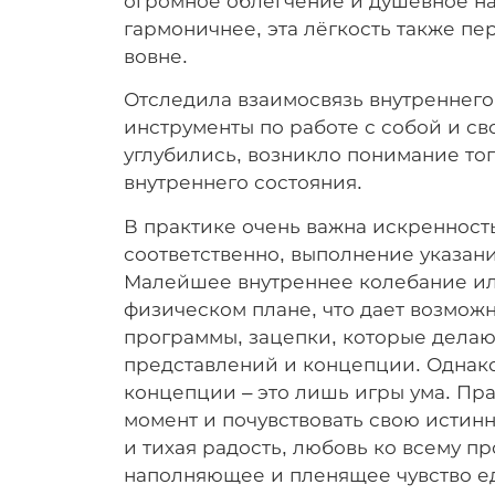
огромное облегчение и душевное на
гармоничнее, эта лёгкость также пе
вовне.
Отследила взаимосвязь внутреннего
инструменты по работе с собой и св
углубились, возникло понимание тог
внутреннего состояния.
В практике очень важна искренность
соответственно, выполнение указани
Малейшее внутреннее колебание или
физическом плане, что дает возможн
программы, зацепки, которые делаю
представлений и концепции. Однако 
концепции – это лишь игры ума. Пр
момент и почувствовать свою истинн
и тихая радость, любовь ко всему п
наполняющее и пленящее чувство ед