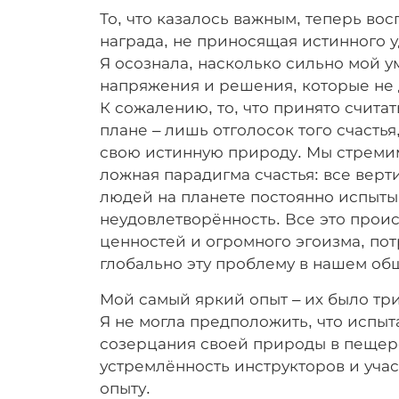
То, что казалось важным, теперь во
награда, не приносящая истинного 
Я осознала, насколько сильно мой у
напряжения и решения, которые не 
К сожалению, то, что принято счит
плане – лишь отголосок того счасть
свою истинную природу. Мы стремим
ложная парадигма счастья: все верт
людей на планете постоянно испыты
неудовлетворённость. Все это прои
ценностей и огромного эгоизма, по
глобально эту проблему в нашем общ
Мой самый яркий опыт – их было тр
Я не могла предположить, что испыта
созерцания своей природы в пещер
устремлённость инструкторов и учас
опыту.