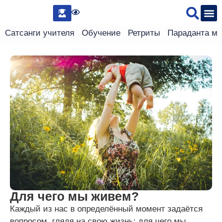
Сведения 
Сатсанги учителя
Обучение
Ретриты
Параданта м
Для чего мы живем?
Каждый из нас в определённый момент задаётся
вопросом, глядя на свою жизнь: для чего мы