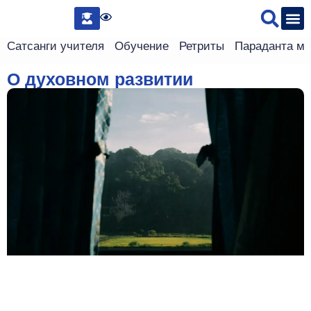
Сведения 
Сатсанги учителя
Обучение
Ретриты
Параданта м
О духовном развитии